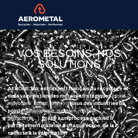
VOS BESOINS, NOS
SOLUTIONS
AEROMETAL est l’expert français du recyclage et
de la valorisation des métaux stratégique
s (nickel,
molybdène, cobalt, titane…)
issus des industries de
pointe
(aéronautique, nucléaire, médical,
pétrochimie…),
grâce à un process exclusif &
parfaitement maîtrisé à chaque étape, de la
collecte à la valorisation