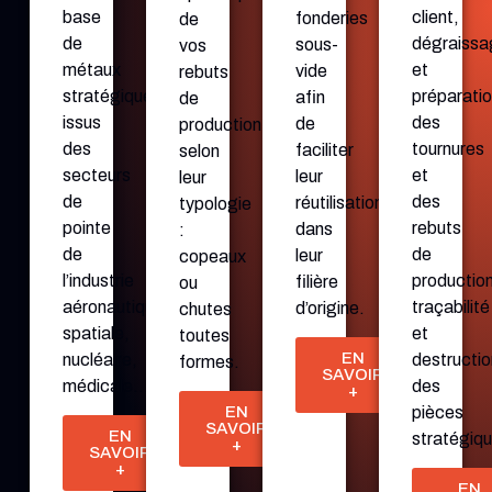
base
client, 
fonderies
de
de
dégraissa
sous-
vos
métaux
et 
vide
rebuts
stratégiques,
préparatio
afin
de
issus
des 
de
production
des
tournures 
faciliter
selon
secteurs
et 
leur
leur
de
des 
réutilisation
typologie
pointe
rebuts 
dans
:
de
de 
leur
copeaux
l’industrie
production
filière
ou
aéronautique,
traçabilité 
d’origine.
chutes
spatiale,
et 
toutes
EN
nucléaire,
destructio
formes.
SAVOIR
médicale…
des 
+
pièces 
EN
SAVOIR
EN
+
SAVOIR
+
EN