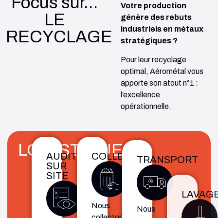
Focus sur…
Votre production
LE
génère des rebuts
industriels en métaux
RECYCLAGE
stratégiques ?
Pour leur recyclage
optimal, Aérométal vous
apporte son atout n°1 :
l’excellence
opérationnelle.
LOGISTIQUE
AUDIT
COLLECTE
TRANSPORT
LAVAG
SUR
SITE
Nous
Nous
Les 
collectons
organisons
bacs 