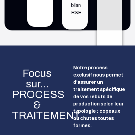
bilan
RSE.
Notre process
Focus
exclusif nous permet
sur…
d’assurer un
traitement spécifique
PROCESS
de vos rebuts de
&
production selon leur
typologie : copeaux
TRAITEMENT
ou chutes toutes
formes.