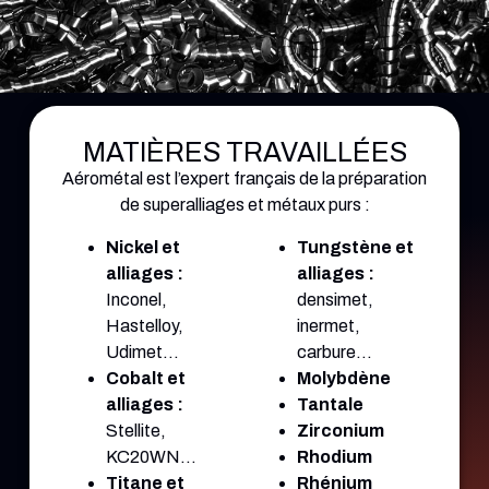
MATIÈRES TRAVAILLÉES
Aérométal est l’expert français de la préparation
de superalliages et métaux purs :
Nickel et
Tungstène et
alliages :
alliages :
Inconel,
densimet,
Hastelloy,
inermet,
Udimet…
carbure…
Cobalt et
Molybdène
alliages :
Tantale
Stellite,
Zirconium
KC20WN…
Rhodium
Titane et
Rhénium