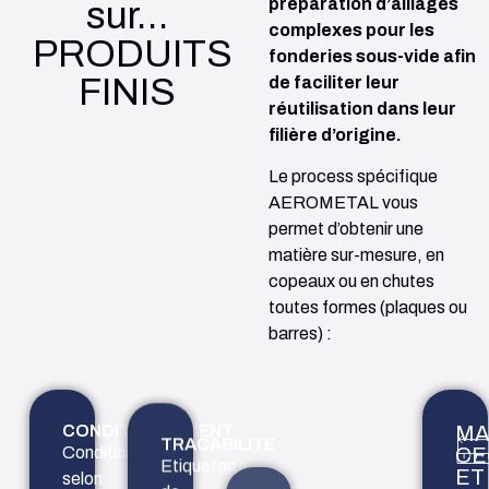
sur…
préparation d’alliages
complexes pour les
PRODUITS
fonderies sous-vide afin
FINIS
de faciliter leur
réutilisation dans leur
filière d’origine.
Le process spécifique
AEROMETAL vous
permet d’obtenir une
matière sur-mesure, en
copeaux ou en chutes
toutes formes (plaques ou
barres) :
CONDITIONNEMENT
TRACABILITE
EXPEDITION
MA
SUIVI
Conditionnement
Etiquetage
Gestion
CE
DOCUMENTAIR
ET
selon
de
de
Suivi 