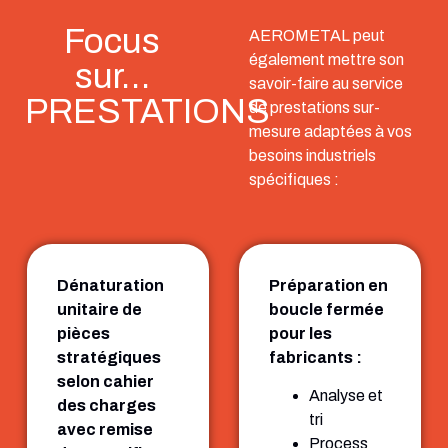
Focus
AEROMETAL peut
également mettre son
sur…
savoir-faire au service
PRESTATIONS
de prestations sur-
mesure adaptées à vos
besoins industriels
spécifiques :
Dénaturation
Préparation en
unitaire de
boucle fermée
pièces
pour les
stratégiques
fabricants :
selon cahier
Analyse et
des charges
tri
avec remise
Process