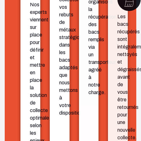
Nos
vos
la
récupérés 
experts
rebuts
récupération
sont 
viennent
de
des
intégralem
sur
métaux
bacs
nettoyés 
place
stratégiques
remplis
et 
pour
dans
via
dégraissés
définir
les
un
avant 
et
bacs
transporteur
de 
mettre
adaptés
agréé
vous 
en
que
à
être 
place
nous
notre
retournés 
la
mettons
charge.
pour 
solution
à
une 
de
votre
nouvelle 
collecte
disposition.
collecte.
optimale
selon
les
enjeux