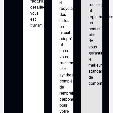
le
en
facturation
recyclage
continu
détaillée
des
afin
vous
huiles
de
est
en
vous
transmise.
circuit
garantir
adapté
le
et
meilleur
nous
standard
vous
de
transmettons
conformité.
une
synthèse
complète
de
l’empreinte
carbone
pour
votre